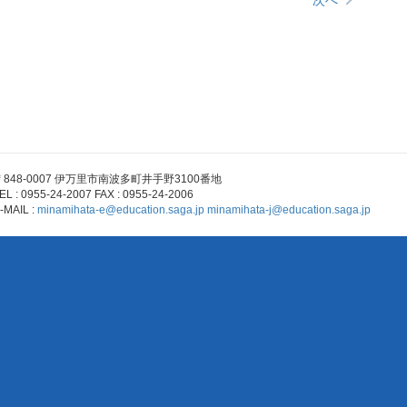
〒848-0007 伊万里市南波多町井手野3100番地
EL : 0955-24-2007 FAX : 0955-24-2006
-MAIL :
minamihata-e@education.saga.jp
minamihata-j@education.saga.jp