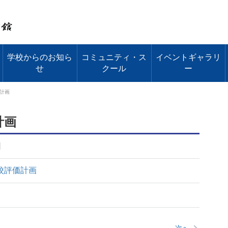
学校からのお知ら
コミュニティ・ス
イベントギャラリ
せ
クール
ー
計画
計画
日
校評価計画
次へ