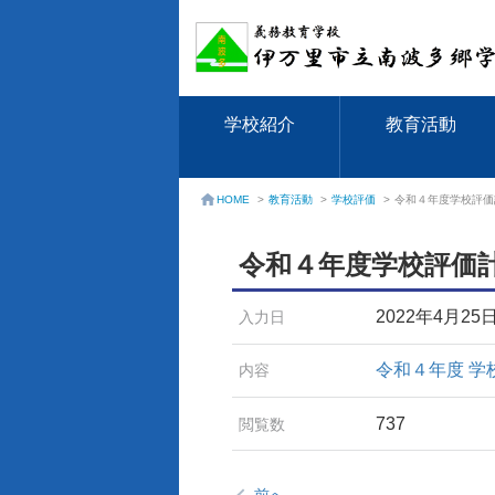
学校紹介
教育活動
教育活動
>
学校評価
>
令和４年度学校評価
HOME
>
令和４年度学校評価
2022年4月25
入力日
令和４年度 学
内容
737
閲覧数
前へ