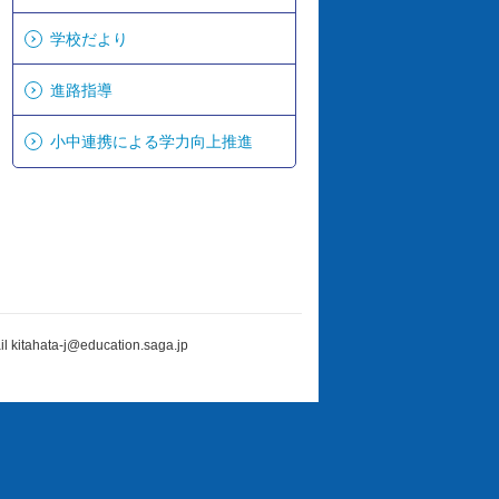
学校だより
進路指導
小中連携による学力向上推進
ahata-j@education.saga.jp