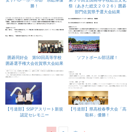
女子バレーボール部 県総体優
第５０回全国高等学校総合文化
勝！
祭（あきた総文２０２６）囲碁
部門佐賀県予選大会結果
囲碁同好会 第50回高等学校
ソフトボール部活躍！
囲碁選手権大会佐賀県大会結果
【弓道部】SSPアスリート新規
【弓道部】県高校春季大会「高
認定セレモニー
取杯」優勝！