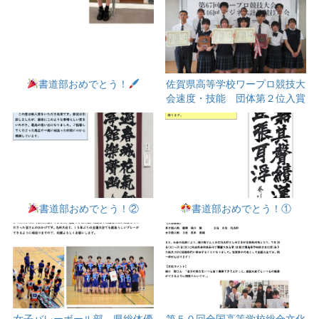
書道部おめでとう！
佐賀県高等学校ワープロ競技大
会速度・技能 団体第２位入賞
書道部おめでとう！②
書道部おめでとう！①