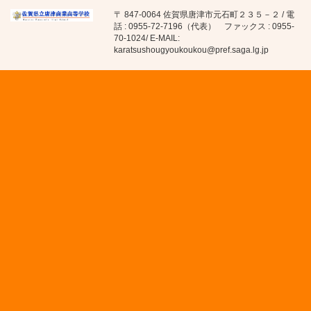
〒 847-0064 佐賀県唐津市元石町２３５－２ / 電
話 : 0955-72-7196（代表） ファックス : 0955-
70-1024/ E-MAIL:
karatsushougyoukoukou@pref.saga.lg.jp