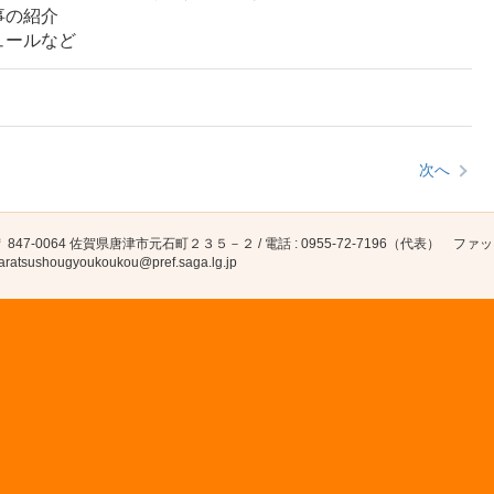
事の紹介
ールなど
次へ
 847-0064 佐賀県唐津市元石町２３５－２ / 電話 : 0955-72-7196（代表） ファックス : 
aratsushougyoukoukou@pref.saga.lg.jp