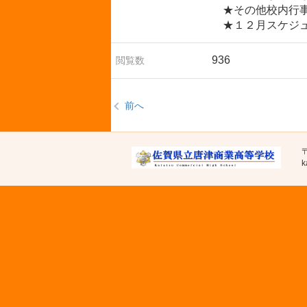
★その他校内行
★１２月スケジュ
936
閲覧数
前へ
〒
k