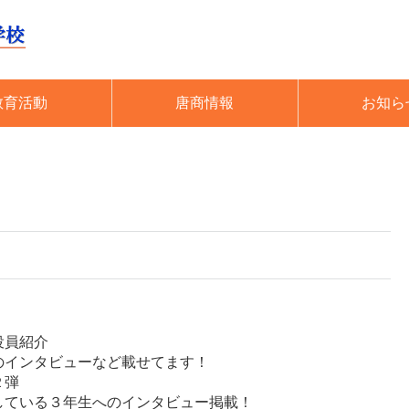
教育活動
唐商情報
お知ら
）
役員紹介
インタビューなど載せてます！
２弾
いる３年生へのインタビュー掲載！