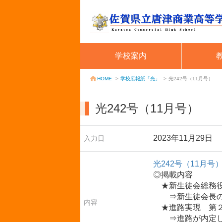
学校案内
学校広報紙「光」
>
光242号（11月号）
HOME
>
光242号（11月号）
2023年11月29日
入力日
光242号（11月号
◎掲載内容
★新生徒会総務
⇒新生徒会長の
内容
★進路実現 第
⇒進路が内定して