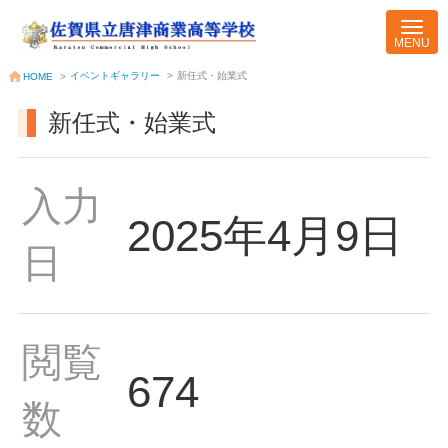
イベントギャラリー
>
新任式・始業式
HOME
>
新任式・始業式
入力
2025年4月9日
日
閲覧
674
数