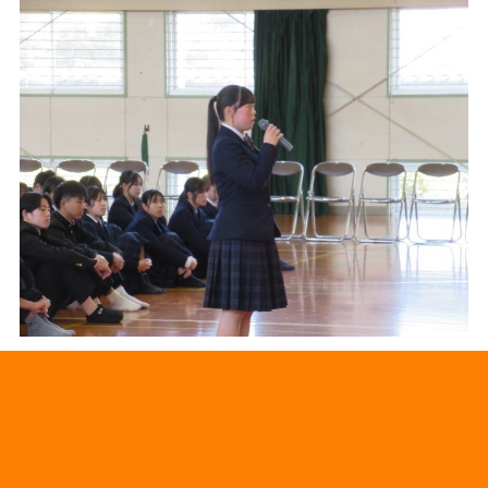
前へ
次へ
一覧へ戻る
〒 847-0064 佐賀県唐津市元石町２３５－２ / 電
話 : 0955-72-7196（代表） ファックス : 0955-