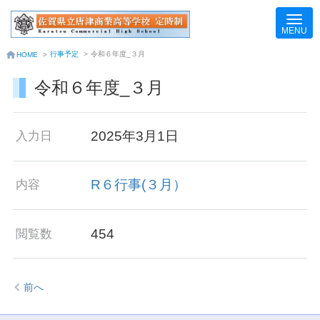
行事予定
>
令和６年度_３月
HOME
>
令和６年度_３月
2025年3月1日
入力日
R６行事(３月）
内容
454
閲覧数
前へ