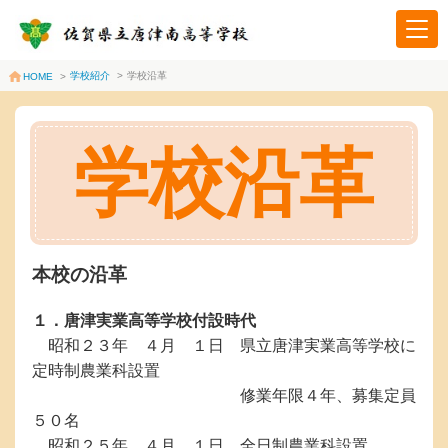
学校紹介
>
学校沿革
HOME
>
学校沿革
本校の沿革
１．唐津実業高等学校付設時代
昭和２３年 ４月 １日 県立唐津実業高等学校に
定時制農業科設置
修業年限４年、募集定員
５０名
昭和２５年 ４月 １日 全日制農業科設置