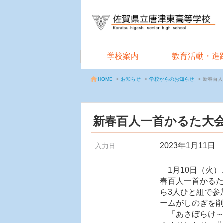
学校案内
教育活動・進
お知らせ
>
学校からのお知らせ
>
新春百人
HOME
>
新春百人一首かるた大
2023年1月11日
入力日
1月10日（火）
春百人一首かるた
ら3人ひと組で参
ームがしのぎを
「あさぼらけ～