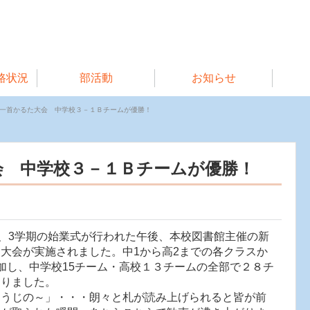
路状況
部活動
お知らせ
一首かるた大会 中学校３－１Ｂチームが優勝！
会 中学校３－１Ｂチームが優勝！
、3学期の始業式が行われた午後、本校図書館主催の新
大会が実施されました。中1から高2までの各クラスか
加し、中学校15チーム・高校１３チームの全部で２８チ
削りました。
うじの～」・・・朗々と札が読み上げられると皆が前