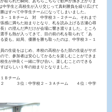
札が取られた瞬間、あちらこちらで歓声が沸き上がりま
は中学生と高校生が入り交じって真剣勝負を繰り広げて
決勝はすべて中学生チームになってしまいました。
３－１Ｂチーム 対 中学校３－２チーム。それまで
緊張感に満ちた始まりとなり、札を読み上げる古瀬心尋
部長）の澄んだ声だけが会場に響き渡りました。ところ
、選手も熱が入ってきて、目の前の札を取られて「あ
える姿も。結局、優勝を勝ち取ったのは、中学校３－１
。
員の生徒をはじめ、本校の高校かるた部の生徒がサポ
たので、参加者は安心してかるたを楽しむことができま
高校生が仲良く一緒に学び合い、楽しむことのできる
、すばらしい１年の始まりとなりました。
－１Ｂチーム
－２ ３位：中学校２－３Ａチーム ４位：中学
チーム