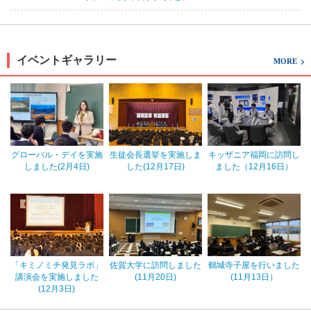
イベントギャラリー
MORE
グローバル・デイを実施
生徒会長選挙を実施しま
キッザニア福岡に訪問し
しました(2月4日)
した(12月17日)
ました（12月16日）
「キミノミチ発見ラボ」
佐賀大学に訪問しました
鶴城寺子屋を行いました
講演会を実施しました
(11月20日)
(11月13日）
(12月3日)