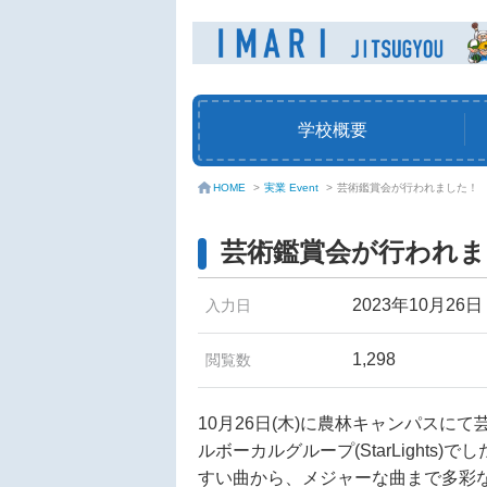
学校概要
実業 Event
>
芸術鑑賞会が行われました！
HOME
>
芸術鑑賞会が行われま
2023年10月26日
入力日
1,298
閲覧数
10月26日(木)に農林キャンパス
ルボーカルグループ(StarLights)で
すい曲から、メジャーな曲まで多彩