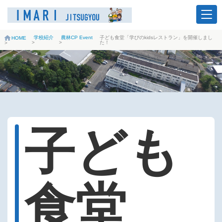
学校紹介
農林CP Event
子ども食堂「学びのkidsレストラン」を開催しまし
HOME
>
>
た！
>
子ども
食堂