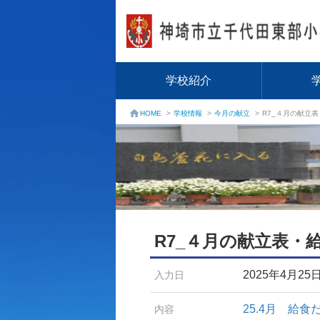
学校紹介
学校情報
>
今月の献立
>
R7_４月の献立
HOME
>
R7_４月の献立表・
2025年4月25
入力日
25.4月 給
内容