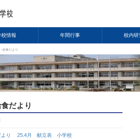
学校情報
年間行事
校内研
表・給食だより
給食だより
日
食だより
25.4月 献立表 小学校