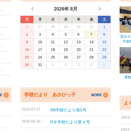
2026年 8月
.
日
月
火
水
木
金
土
26
27
28
29
30
31
1
.
2
3
4
5
6
7
8
冨永ボ
卒業制
9
10
11
12
13
14
15
.
16
17
18
19
20
21
22
23
24
25
26
27
28
29
30
31
1
2
3
4
5
.
運動
学校だより あさひっ子
E
MORE
よ
2026-07-17
R8学校だより第5号
2024-
2026-06-30
R８学校だより第４号
2023-