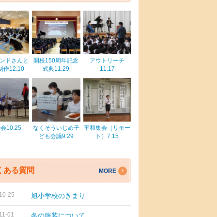
ンドさんと
開校150周年記念
アウトリーチ
作12.10
式典11.29
11.17
会10.25
なくそういじめ子
平和集会（リモー
ども会議9.29
ト）7.15
くある質問
MORE
10-25
旭小学校のきまり
11-01
冬の服装について