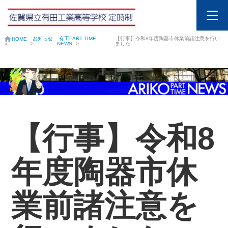
お知らせ
有工PART TIME
【行事】令和8年度陶器市休業前諸注意を行い
HOME
>
NEWS
>
ました
>
【行事】令和8
年度陶器市休
業前諸注意を