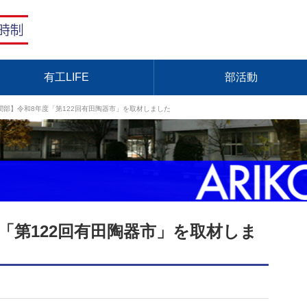
有工LIFE
部活動
聞部】令和8年度「第122回有田陶器市」を取材しました
「第122回有田陶器市」を取材しま