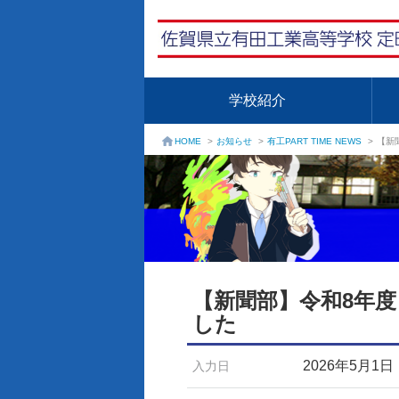
学校紹介
お知らせ
>
有工PART TIME NEWS
>
【新
HOME
>
【新聞部】令和8年度
した
2026年5月1日
入力日