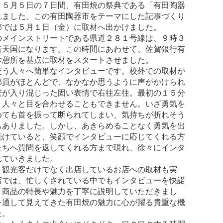
５月５日の７日間、有田焼の祭典である「有田陶器
れました。この有田陶器市をテーマにした記事づくり
部では５月１日（金）に取材へ出かけました。
メインストリートである県道２８１号線は、９時３
者天国になります。この時間にあわせて、佐賀銀行有
休憩所を基点に取材をスタートさせました。
う人々へ簡単なインタビューです。校外での取材が
部員がほとんどで、なかなか思うように声がかけられ
安が入り混じった固い表情で右往左往。最初の１５分
う人々と目を合わせることもできません。いざ勇気を
めても首を振って断られてしまい、気持ちが折れそう
もありました。しかし、あきらめることなく勇気を出
続けていると、笑顔でインタビューに応じてくれる方
たちへ質問を返してくれる方まで現れ、徐々にインタ
れていきました。
観光客だけでなく出店しているお店への取材も実
店では、忙しくされている中でもインタビューを快諾
、商品の特長や魅力を丁寧に説明していただきまし
を通して見えてきた有田焼の魅力に心が躍る貴重な機
た。