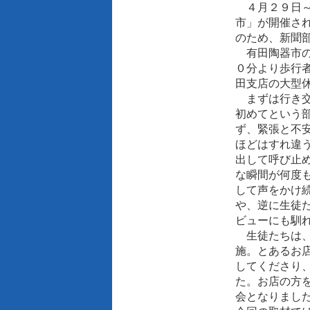
４月２９日～
市」が開催さ
のため、新聞
有田陶器市の
０分より歩行
田支店の大型
まずは行き交
初めてという
ず、緊張と不
ほどはすれ違
出して呼び止
な瞬間が何度
して声をかけ
や、逆に生徒
ビューにも馴
生徒たちは、
施。とあるお
してくださり
た。お店の方
会となりまし