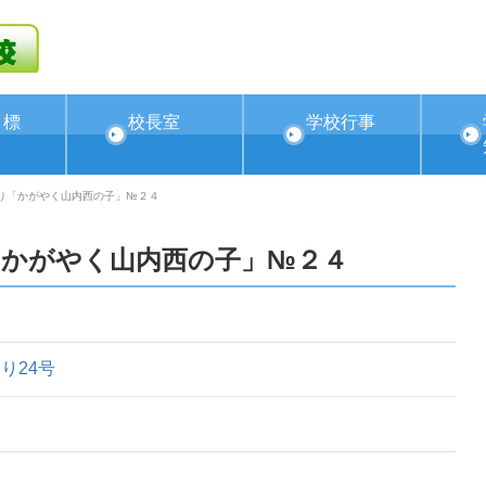
目標
校長室
学校行事
り「かがやく山内西の子」№２４
「かがやく山内西の子」№２４
より24号