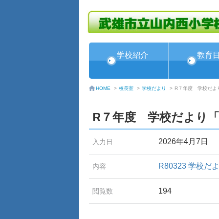
学校紹介
教育
校長室
>
学校だより
>
R７年度 学校だよ
HOME
>
R７年度 学校だより
2026年4月7日
入力日
R80323 学校だ
内容
194
閲覧数