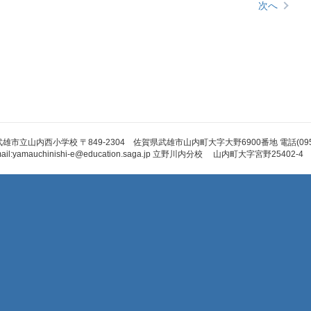
次へ
武雄市立山内西小学校 〒849-2304 佐賀県武雄市山内町大字大野6900番地 電話(0954)45-
ail:yamauchinishi-e@education.saga.jp 立野川内分校 山内町大字宮野25402-4 