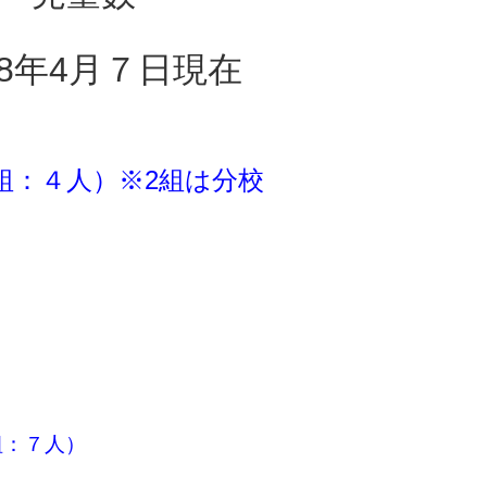
8
年4
月７日現在
2組：４人）※2組は分校
：２７人）
人）
3組：７人）