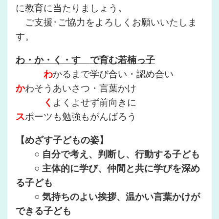
に教育に当たりましょう。
ご支援･ご協力をよろしくお願いいたしま
す。
わ・か・く・す
で育む若楠っ子
わ
かるまで学び合い・認め合い
か
わそうあいさつ・言葉かけ
く
よくよせず前向きに
ス
ポーツも勉強もがんばろう
【めざす子どもの姿】
○ 自分で考え、判断し、行動する子ども
○ 主体的に学び、仲間と共に学びを深め
る子ども
○ 気持ちのよい挨拶、温かい言葉かけが
できる子ども