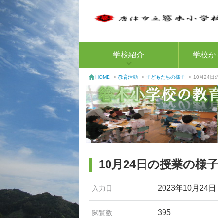
学校紹介
学校か
教育活動
>
子どもたちの様子
>
10月24
HOME
>
10月24日の授業の様
2023年10月24日
入力日
395
閲覧数