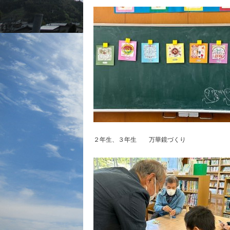
２年生、３年生 万華鏡づくり