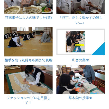
芥末帯子は大人の味でした(笑)
『包丁、正しく動かすの難し
い…』
相手を想う気持ちを動きで表現
和音の美学
ファッションのプロを目指し
草木染の授業★
て！