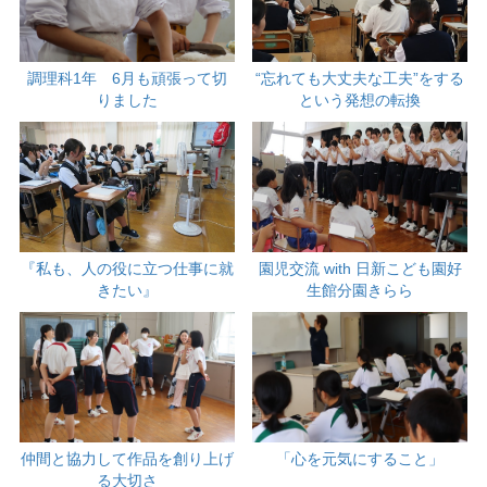
調理科1年 6月も頑張って切
“忘れても大丈夫な工夫”をする
りました
という発想の転換
『私も、人の役に立つ仕事に就
園児交流 with 日新こども園好
きたい』
生館分園きらら
仲間と協力して作品を創り上げ
「心を元気にすること」
る大切さ