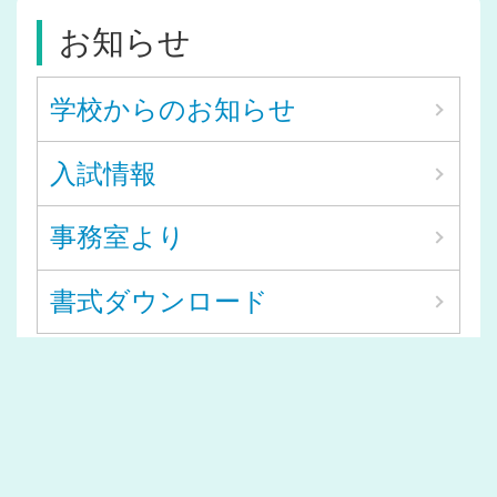
お知らせ
学校からのお知らせ
入試情報
事務室より
書式ダウンロード
〒841-0076 佐賀県鳥栖市平田町1110-8 /電
話：0942-83-2153（代表）、ファックス：0942-
81-1020
E-MAIL：
tosushougyoukoukou@education.saga.jp