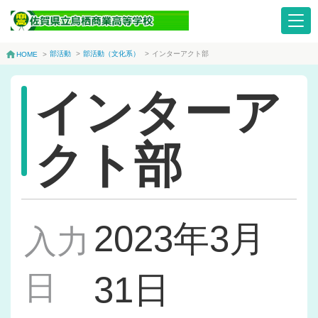
部活動
>
部活動（文化系）
>
インターアクト部
HOME
>
インターア
クト部
2023年3月
入力
日
31日