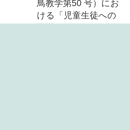
鳥教学第50 号）にお
ける「児童生徒への
指導について」を添
付ファイルのように
変更いたします。
各ご家庭におきまし
ても感染症対策の徹
底に努めていただき
ますようよろしくお
願いします。
保護者通知文（マス