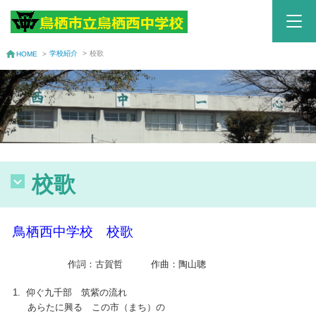
学校紹介
>
校歌
HOME
>
校歌
鳥栖西中学校 校歌
作詞：古賀哲 作曲：陶山聰
1. 仰ぐ九千部 筑紫の流れ
あらたに興る この市（まち）の