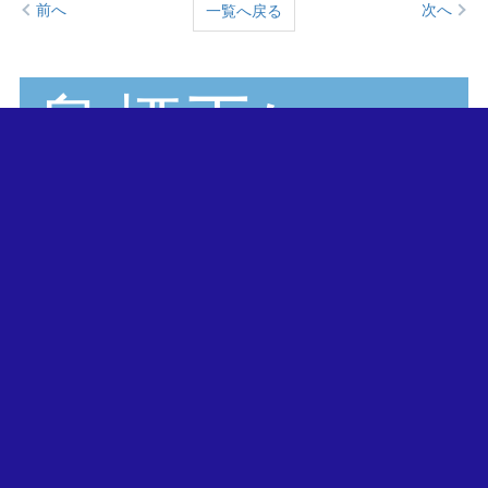
前へ
次へ
一覧へ戻る
鳥栖工にゅ
ーす
ちょこっとフ
ォト(2020)