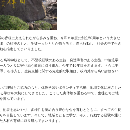
域の皆様に支えられながら歩みを重ね、令和８年度に創立50周年という大きな
律」の精神のもと、生徒一人ひとりが自ら考え、自ら行動し、社会の中で生き
動を推進してまいりました。
る高等学校として、不登校経験のある生徒、発達障害のある生徒、中途退学
一人ひとりに寄り添う教育に取り組み、今年で16年目を迎えます。さらに平
指導」を導入し、生徒支援に関する先進的な取組は、校内外から高い評価をい
いご理解とご協力のもと、体験学習やボランティア活動、地域文化に根ざした
働する学びを大切にしてきました。こうした実体験を重ねる中で、生徒たちは地
を育んでいます。
、他者を思いやり、多様性を認め合う豊かな心を育むとともに、すべての生徒
りを目指しています。そして、地域とともに学び、考え、行動する経験を通じ
た人材の育成に取り組んでまいります。