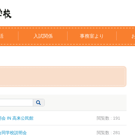
活
入試関係
事務室より
会 IN 高来公民館
閲覧数 : 191
合同学校説明会
閲覧数 : 281