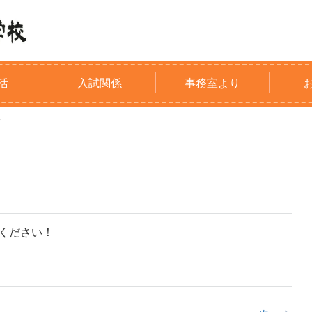
活
入試関係
事務室より
号
ください！