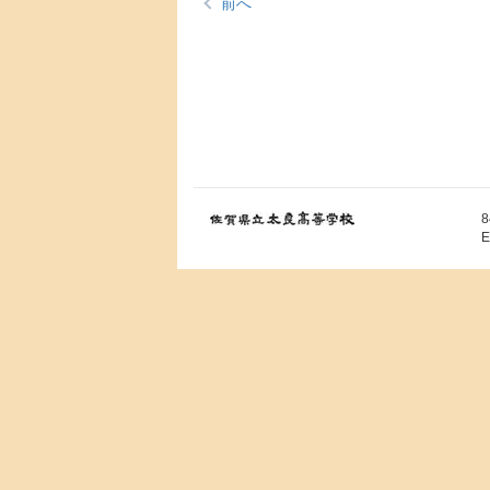
前へ
8
E