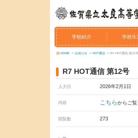
学校紹介
学校生
お知らせ
>
HOT通信
>
R7 HOT通信 第12
HOME
>
R7 HOT通信 第12号
2026年2月1日
入力日
こちら
内容
からご覧
273
閲覧数