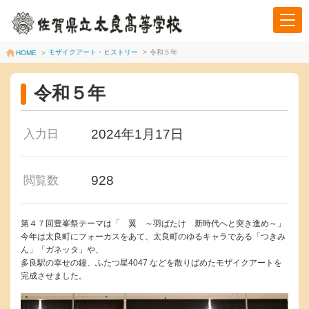
モザイクアート・ヒストリー
>
令和５年
HOME
>
令和５年
2024年1月17日
入力日
928
閲覧数
第４７回豊峯祭テーマは「 翼 ～羽ばたけ 新時代へと突き進め～」
今年は太良町にフォーカスをあて、太良町のゆるキャラである「つきみ
ん」「ガネッタ」や、
多良駅の幸せの鐘、ふたつ星4047 などを散りばめたモザイクアートを
完成させました。