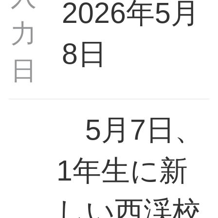
2026年5月
力
8日
日
5月7日、
1年生に新
しい西渓校