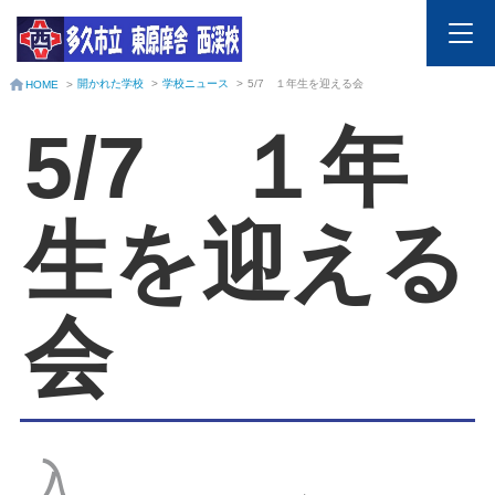
開かれた学校
>
学校ニュース
>
5/7 １年生を迎える会
HOME
>
5/7 １年
生を迎える
会
入