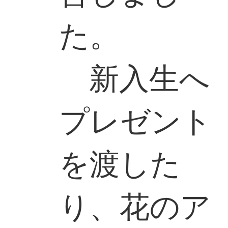
た。
新入生へ
プレゼント
を渡した
り、花のア