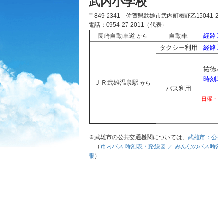
武内小学校
〒849-2341 佐賀県武雄市武内町梅野乙15041-
電話：0954-27-2011（代表）
長崎自動車道
自動車
経路
から
タクシー利用
経路
祐徳
時刻
ＪＲ武雄温泉駅
から
バス利用
バス
日曜・
※武雄市の公共交通機関については、
武雄市：公
（
市内バス 時刻表・路線図 ／ みんなのバス時
報
）