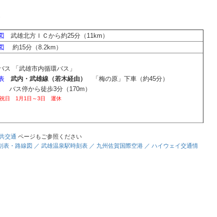
2
図
武雄北方ＩＣから約25分（11km）
図
約15分（8.2km）
バス 「武雄市内循環バス」
表
武内・武雄線（若木経由）
「梅の原」下車（約45分）
停から徒歩3分（170m）
祝日 1月1日～3日 運休
共交通
ページもご参照ください
刻表・路線図 ／ 武雄温泉駅時刻表 ／ 九州佐賀国際空港 ／ ハイウェイ交通情