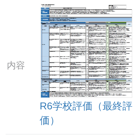
内容
R6学校評価（最終評
価）