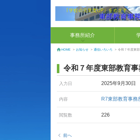
事務所紹介
お知らせ
>
通信いろいろ
>
令和７年度東部教
HOME
>
令和７年度東部教育事務
2025年9月30日
入力日
R7東部教育事務所
内容
226
閲覧数
前へ