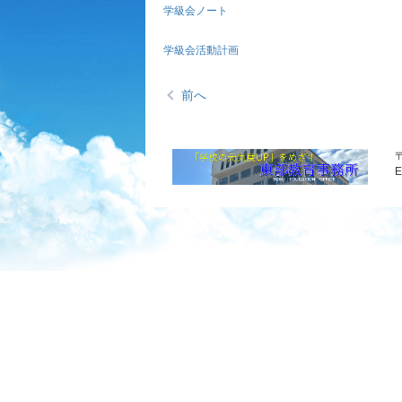
学級会ノート
学級会活動計画
前へ
〒
E