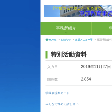
事務所紹介
お知らせ
>
支援メニュー等
>
特別活動資料
HOME
>
特別活動資料
2019年11月27日
入力日
2,854
閲覧数
学級会提案カード
みんなで進める話し合い