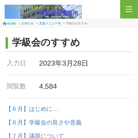
お知らせ
>
支援メニュー等
>
学級会のすすめ
HOME
>
学級会のすすめ
2023年3月28日
入力日
4,584
閲覧数
【６月】はじめに…
【６月】学級会の良さや意義
【７月】議題について