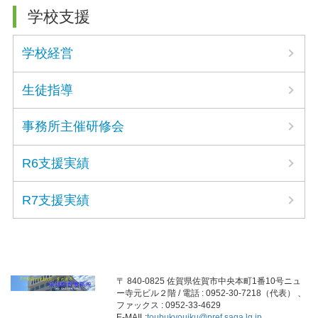
学校支援
学校経営
生徒指導
事務所主催研修会
R6支援実績
R7支援実績
〒 840-0825 佐賀県佐賀市中央本町1番10号ニュ
ー寺元ビル２階 / 電話 : 0952-30-7218（代表） 、
ファックス : 0952-33-4629
E-MAIL:
toubukyouiku@pref.saga.lg.jp