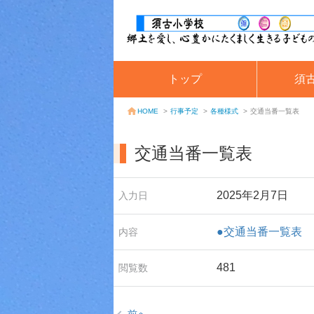
トップ
須
行事予定
>
各種様式
>
交通当番一覧表
HOME
>
交通当番一覧表
2025年2月7日
入力日
●交通当番一覧表
内容
481
閲覧数