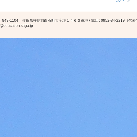
次へ
 849-1104 佐賀県杵島郡白石町大字堤１４６３番地 / 電話 : 0952-84-2219（代表） ファ
@education.saga.jp