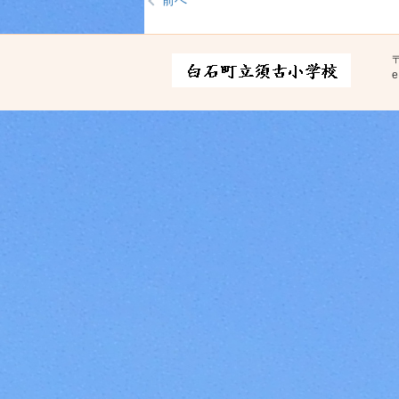
前へ
〒
e