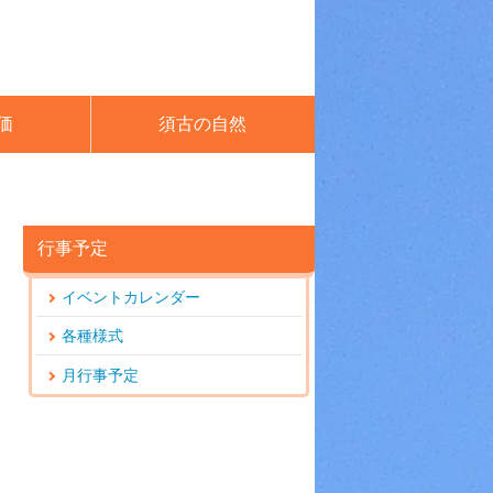
価
須古の自然
行事予定
イベントカレンダー
各種様式
月行事予定