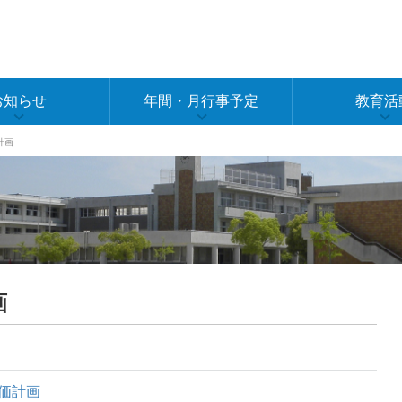
お知らせ
年間・月行事予定
教育活
計画
画
価計画