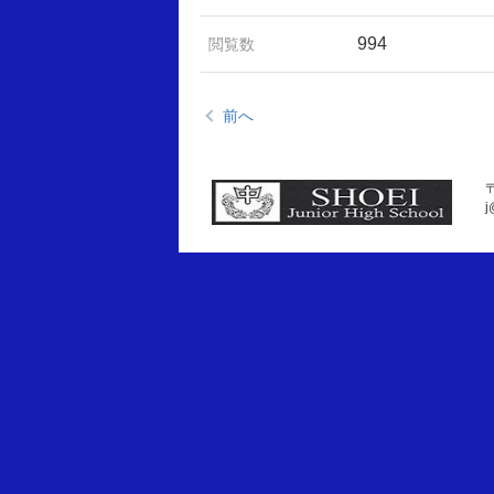
994
閲覧数
前へ
〒
j