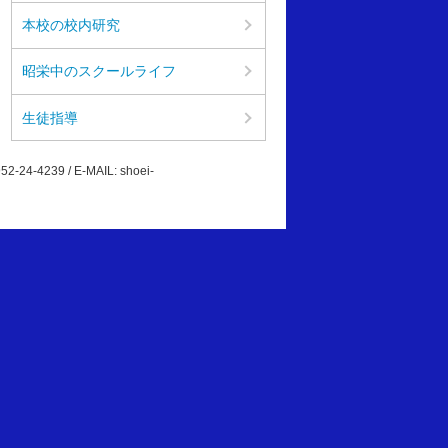
本校の校内研究
昭栄中のスクールライフ
生徒指導
-4239 / E-MAIL: shoei-