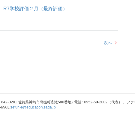
↓
】R7学校評価２月（最終評価）
次へ
842-0201 佐賀県神埼市脊振町広滝580番地 / 電話 : 0952-59-2002（代表） 、ファックス 
-MAIL:
sefuri-e@education.saga.jp