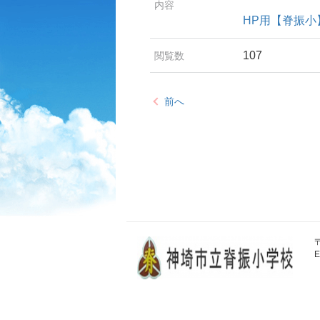
内容
HP用【脊振小
107
閲覧数
前へ
〒
E