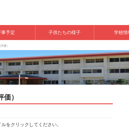
行事予定
子供たちの様子
学校情
終評価）
評価）
イルをクリックしてください。