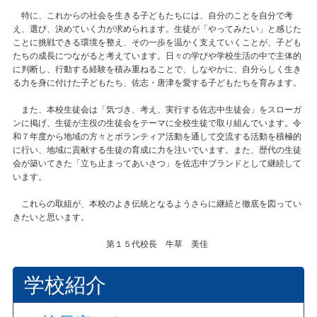
特に、これからの社会を生きる子どもたちには、自分のことを自分で考
え、選び、決めていく力が求められます。生徒が「やってみたい」と感じた
ことに挑戦できる環境を整え、その一歩を温かく支えていくことが、子ども
たちの成長につながると考えています。日々の学びや学校生活の中で主体的
に判断し、行動する経験を積み重ねることで、しなやかに、自分らしく生き
る力を身に付けた子どもたち、佐志・唐津を愛する子どもたちを育みます。
また、本校生徒会は「気づき、考え、実行する佐志中生徒会」をスローガ
ンに掲げ、生徒が主役の生徒会をテーマに全校生徒で取り組んでいます。令
和７年度から地域の方々とボランティア活動を通して交流する活動を積極的
に行い、地域に貢献する生徒の育成に力を注いでいます。また、歴代の生徒
会が築いてきた「立ち止まってあいさつ」を佐志中ブランドとして継続して
います。
これらの取組が、本校のよき伝統となるようさらに継続と徹底を図ってい
きたいと思います。
第１５代校長 牛草 美佳
学校紹介