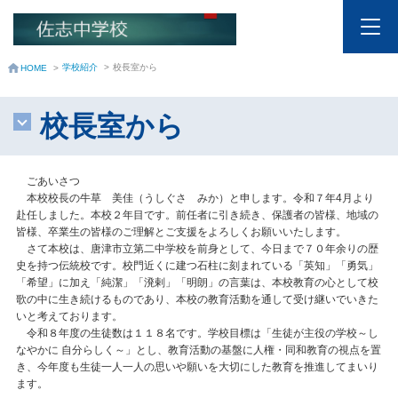
学校紹介
>
校長室から
HOME
>
校長室から
ごあいさつ
本校校長の牛草 美佳（うしぐさ みか）と申します。令和７年4月より
赴任しました。本校２年目です。前任者に引き続き、保護者の皆様、地域の
皆様、卒業生の皆様のご理解とご支援をよろしくお願いいたします。
さて本校は、唐津市立第二中学校を前身として、今日まで７０年余りの歴
史を持つ伝統校です。校門近くに建つ石柱に刻まれている「英知」「勇気」
「希望」に加え「純潔」「溌剌」「明朗」の言葉は、本校教育の心として校
歌の中に生き続けるものであり、本校の教育活動を通して受け継いでいきた
いと考えております。
令和８年度の生徒数は１１８名です。学校目標は「生徒が主役の学校～し
なやかに 自分らしく～」とし、教育活動の基盤に人権・同和教育の視点を置
き、今年度も生徒一人一人の思いや願いを大切にした教育を推進してまいり
ます。