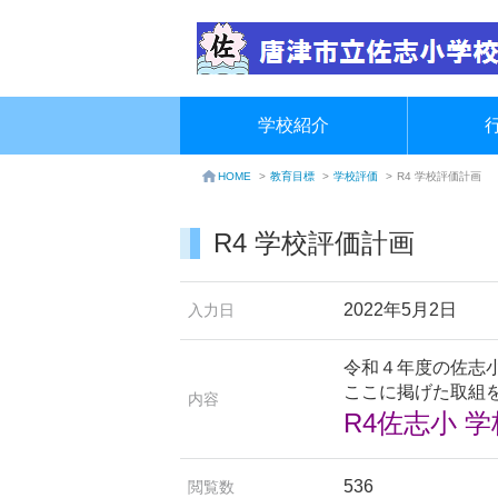
学校紹介
教育目標
>
学校評価
>
R4 学校評価計画
HOME
>
R4 学校評価計画
2022年5月2日
入力日
令和４年度の佐志
ここに掲げた取組
内容
R4佐志小 
536
閲覧数