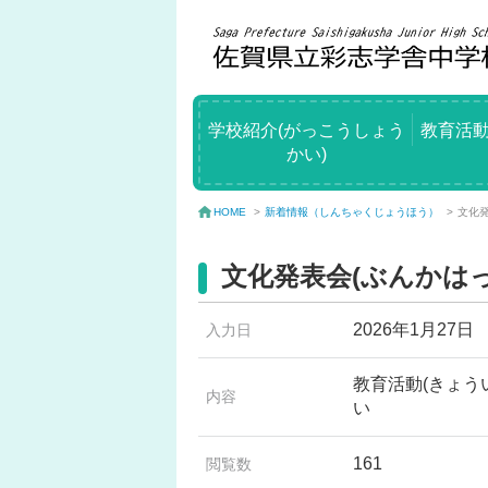
学校紹介(がっこうしょう
教育活動
かい)
新着情報（しんちゃくじょうほう）
>
文化発
HOME
>
文化発表会(ぶんかは
2026年1月27日
入力日
教育活動(きょう
内容
い
161
閲覧数