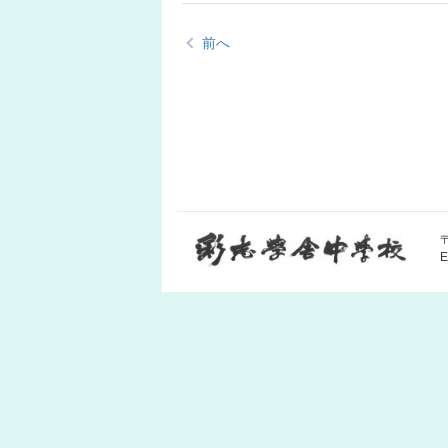
前へ
〒
E