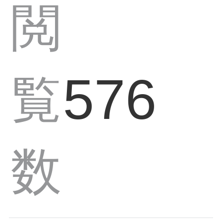
閲
576
覧
数