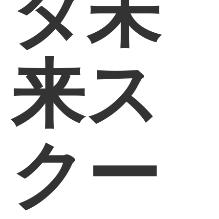
タ未
来ス
クー