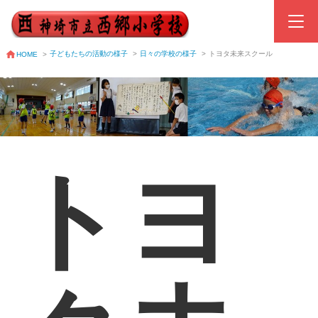
子どもたちの活動の様子
>
日々の学校の様子
>
トヨタ未来スクール
HOME
>
トヨ