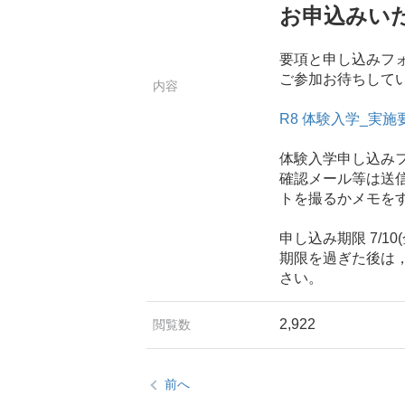
お申込みい
要項と申し込みフ
ご参加お待ちして
内容
R8 体験入学_実
体験入学申し込みフォーム
確認メール等は送
トを撮るかメモを
申し込み期限 7/10(
期限を過ぎた後は
さい。
2,922
閲覧数
前へ