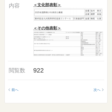
内容
＜文化部表彰＞
＜その他表彰＞
922
閲覧数
前へ
次へ