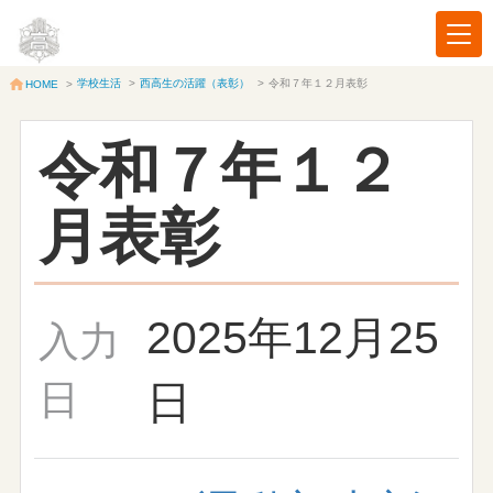
学校生活
>
西高生の活躍（表彰）
>
令和７年１２月表彰
HOME
>
令和７年１２
月表彰
2025年12月25
入力
日
日