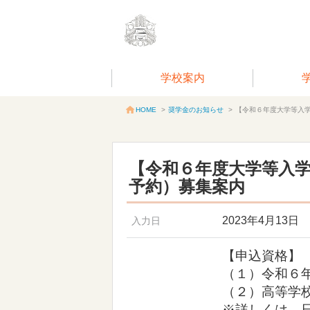
学校案内
奨学金のお知らせ
>
【令和６年度大学等入
HOME
>
【令和６年度大学等入
予約）募集案内
2023年4月13日
入力日
【申込資格】
（１）令和６
（２）高等学
※詳しくは、