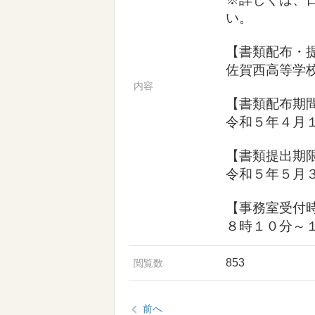
い。
【書類配布・
佐賀西高等学
内容
【書類配布期
令和５年４月
【書類提出期
令和５年５月
【事務室受付
８時１０分～
853
閲覧数
前へ