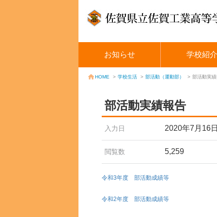
お知らせ
学校紹
学校生活
>
部活動（運動部）
>
部活動実績
HOME
>
部活動実績報告
2020年7月16
入力日
5,259
閲覧数
令和3年度 部活動成績等
令和2年度 部活動成績等